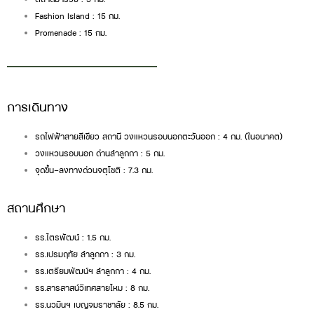
Fashion Island : 15 กม.
Promenade : 15 กม.
การเดินทาง
รถไฟฟ้าสายสีเขียว สถานี วงแหวนรอบนอกตะวันออก : 4 กม. (ในอนาคต)
วงแหวนรอบนอก ด่านลำลูกกา : 5 กม.
จุดขึ้น-ลงทางด่วนจตุโชติ : 7.3 กม.
สถานศึกษา
รร.ไตรพัฒน์ : 1.5 กม.
รร.เปรมฤทัย ลำลูกกา : 3 กม.
รร.เตรียมพัฒน์ฯ ลำลูกกา : 4 กม.
รร.สารสาสน์วิเทศสายไหม : 8 กม.
รร.นวมินฯ เบญจมราชาลัย : 8.5 กม.