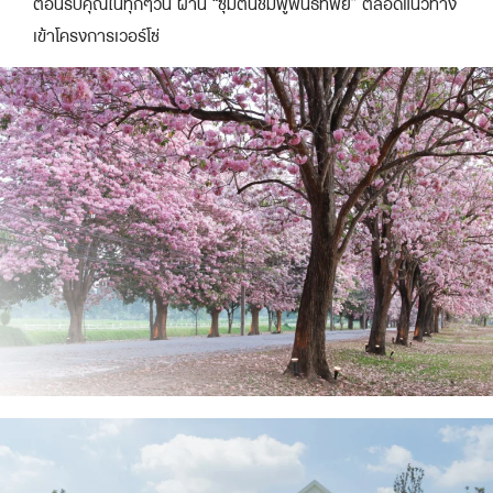
ต้อนรับคุณในทุกๆวัน ผ่าน “ซุ้มต้นชมพูพันธ์ทิพย์” ตลอดแนวทาง
เข้าโครงการเวอร์โซ่